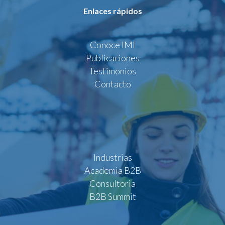
Enlaces rápidos
Conoce IMI
Publicaciones
Testimonios
Contacto
Industrias
Academia B2B
Consultoria
B2B Summit