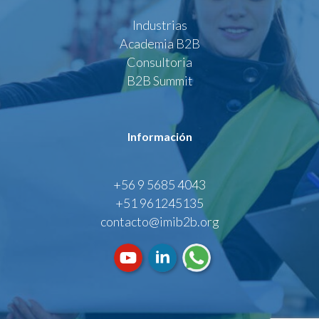
Industrias
Academia B2B
Consultoria
B2B Summit
Información
+56 9 5685 4043
+51 961245135
contacto@imib2b.org