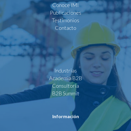
Conoce IMI
Publicaciones
Testimonios
Contacto
Industrias
Academia B2B
Consultoria
B2B Summit
Información