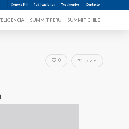
Conoce IMI
Publicaciones
Testimonios
Contacto
TELIGENCIA
SUMMIT PERÚ
SUMMIT CHILE
0
Share
a